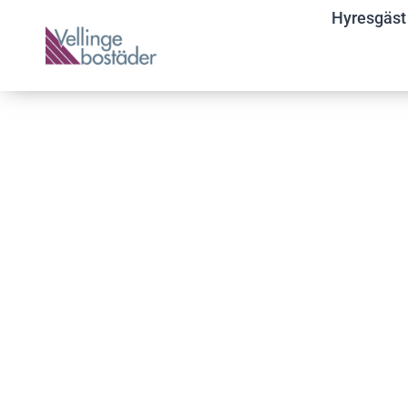
Hyresgäst
ATTRAKTIVA H
OCH LOKALER
Vellingebostäder tillhandahåller trivsamma, funkti
bostäder och lokaler inom Vellinge kommun.
VILL DU HYRA?