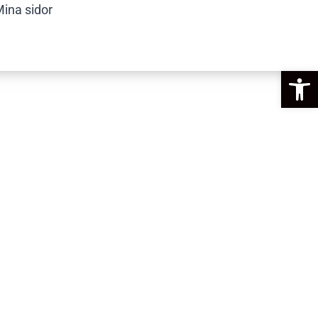
ina sidor
Op