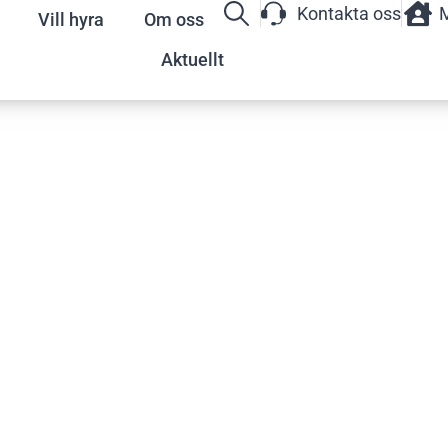
Kontakta oss
M
Vill hyra
Om oss
Aktuellt
EM
onella