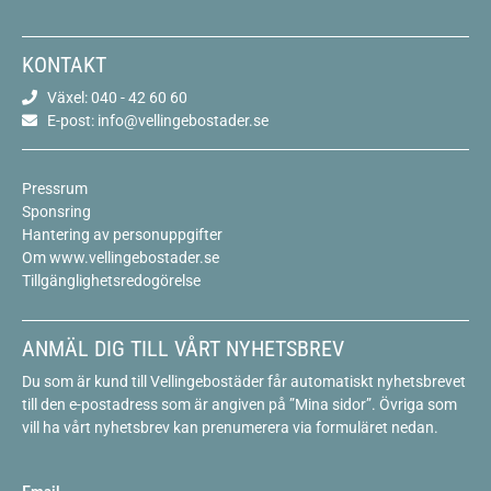
KONTAKT
Växel: 040 - 42 60 60
E-post: info@vellingebostader.se
Pressrum
Sponsring
Hantering av personuppgifter
Om www.vellingebostader.se
Tillgänglighetsredogörelse
ANMÄL DIG TILL VÅRT NYHETSBREV
Du som är kund till Vellingebostäder får automatiskt nyhetsbrevet
till den e-postadress som är angiven på ”Mina sidor”. Övriga som
vill ha vårt nyhetsbrev kan prenumerera via formuläret nedan.