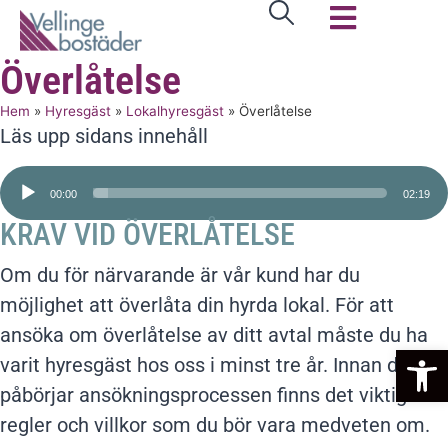
Överlåtelse
Hem
»
Hyresgäst
»
Lokalhyresgäst
»
Överlåtelse
Läs upp sidans innehåll
Ljudspelare
00:00
02:19
KRAV VID ÖVERLÅTELSE
Om du för närvarande är vår kund har du
möjlighet att överlåta din hyrda lokal. För att
ansöka om överlåtelse av ditt avtal måste du ha
Op
varit hyresgäst hos oss i minst tre år. Innan du
påbörjar ansökningsprocessen finns det viktiga
regler och villkor som du bör vara medveten om.