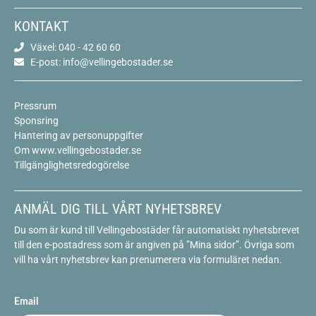
KONTAKT
Växel: 040 - 42 60 60
E-post: info@vellingebostader.se
Pressrum
Sponsring
Hantering av personuppgifter
Om www.vellingebostader.se
Tillgänglighetsredogörelse
ANMÄL DIG TILL VÅRT NYHETSBREV
Du som är kund till Vellingebostäder får automatiskt nyhetsbrevet
till den e-postadress som är angiven på ”Mina sidor”. Övriga som
vill ha vårt nyhetsbrev kan prenumerera via formuläret nedan.
Email