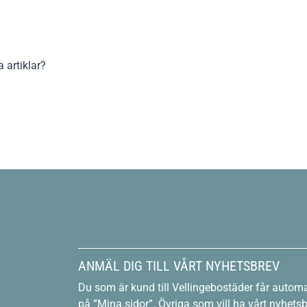
a artiklar?
ANMÄL DIG TILL VÅRT NYHETSBREV
Du som är kund till Vellingebostäder får automa
på ”Mina sidor”. Övriga som vill ha vårt nyhet