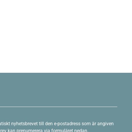
tiskt nyhetsbrevet till den e-postadress som är angiven
sbrev kan prenumerera via formuläret nedan.