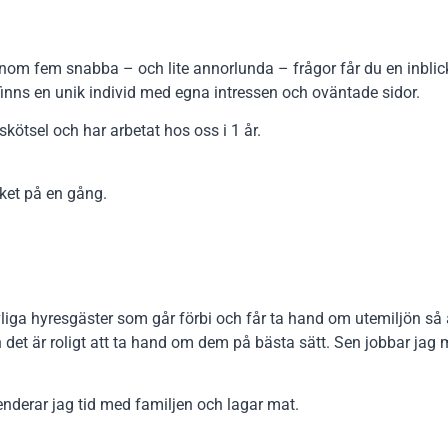
om fem snabba – och lite annorlunda – frågor får du en inblick
finns en unik individ med egna intressen och oväntade sidor.
skötsel och har arbetat hos oss i 1 år.
cket på en gång.
revliga hyresgäster som går förbi och får ta hand om utemiljön så 
 det är roligt att ta hand om dem på bästa sätt. Sen jobbar jag
nderar jag tid med familjen och lagar mat.