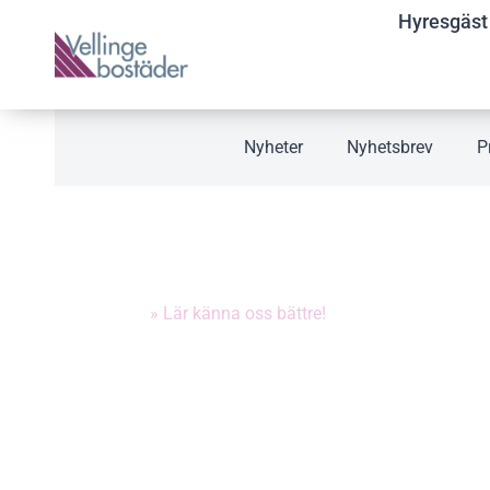
Hyresgäst
Nyheter
Nyhetsbrev
P
LÄR KÄNNA OSS
Hem
»
Lär känna oss bättre!