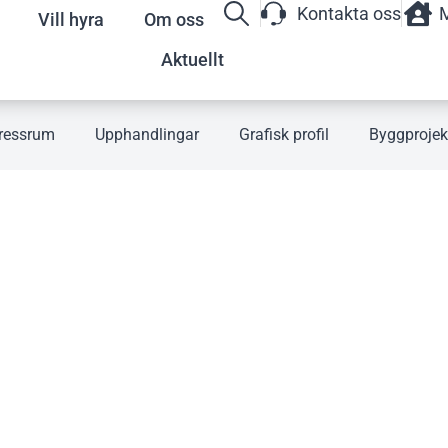
Kontakta oss
M
Vill hyra
Om oss
Aktuellt
ressrum
Upphandlingar
Grafisk profil
Byggprojek
 BÄTTRE!