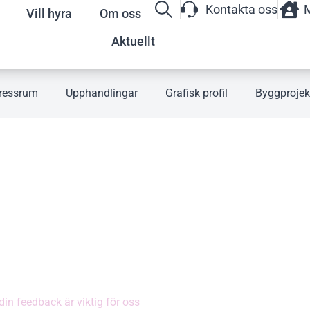
Kontakta oss
M
Vill hyra
Om oss
Aktuellt
ressrum
Upphandlingar
Grafisk profil
Byggprojek
ERSÖKNINGAR
 ÄR
in feedback är viktig för oss