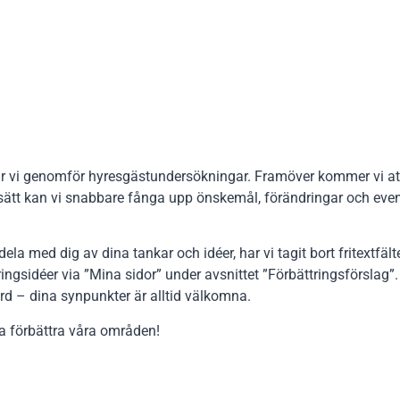
 hur vi genomför hyresgästundersökningar. Framöver kommer vi 
 sätt kan vi snabbare fånga upp önskemål, förändringar och event
 dela med dig av dina tankar och idéer, har vi tagit bort fritextfä
ringsidéer via ”Mina sidor” under avsnittet ”Förbättringsförslag”
örd – dina synpunkter är alltid välkomna.
ta förbättra våra områden!