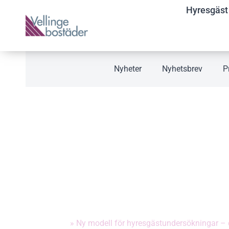
Hyresgäst
Nyheter
Nyhetsbrev
P
NY MODELL FÖR
HYRESGÄSTUND
– DIN FEEDBACK
VIKTIG FÖR OSS
Hem
»
Ny modell för hyresgästundersökningar – d