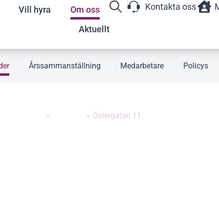
Kontakta oss
M
Vill hyra
Om oss
Aktuellt
der
Årssammanställning
Medarbetare
Policys
stadsområden
»
Falsterbo
»
Östergatan 11