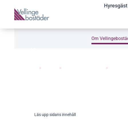
Hyresgäst
Om Vellingebostä
ÖSTERGATAN 11
Hem
»
Om oss
»
Om Vellingebostäder
»
Våra bo
Läs upp sidans innehåll