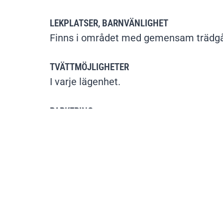
LEKPLATSER, BARNVÄNLIGHET
Finns i området med gemensam trädgå
TVÄTTMÖJLIGHETER
I varje lägenhet.
PARKERING
Finns att hyra.
FASTIGHETSNUMMER
420