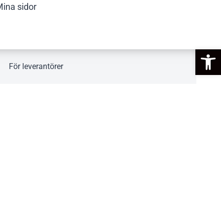
ina sidor
Op
För leverantörer