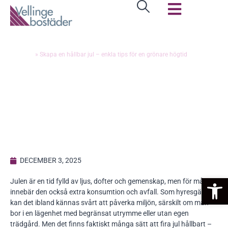
SKAPA EN HÅLLBAR JUL – ENKLA TIPS FÖR EN
GRÖNARE HÖGTID
Hem
»
Skapa en hållbar jul – enkla tips för en grönare högtid
DECEMBER 3, 2025
Op
Julen är en tid fylld av ljus, dofter och gemenskap, men för många
innebär den också extra konsumtion och avfall. Som hyresgäst
kan det ibland kännas svårt att påverka miljön, särskilt om man
bor i en lägenhet med begränsat utrymme eller utan egen
trädgård. Men det finns faktiskt många sätt att fira jul hållbart –