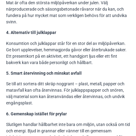
Mat är ofta den största miljöpåverkan under julen. Välj
närproducerade och säsongsbetonade råvaror när du kan, och
fundera på hur mycket mat som verkligen behövs för att undvika
svinn.
4. Alternativ till julklappar
Konsumtion och julklappar står för en stor del av miljöpåverkan.
Ge bort upplevelser, hemmagjorda gåvor eller återbrukade saker.
Ett presentkort på en aktivitet, ett handgjort ljus eller ett fint
bakverk kan vara både personligt och hållbart.
5. Smart återvinning och minskat avfall
Se till att sortera ditt skräp noggrant – plast, metall, papper och
matavfall kan ofta återvinnas. För julklappspapper och snören,
välj material som kan återanvändas eller återvinnas, och undvik
engångsplast.
6. Gemenskap istället för prylar
Slutligen handlar hållbarhet inte bara om miljön, utan också om tid
och energi. Bjud in grannar eller vänner till en gemensam