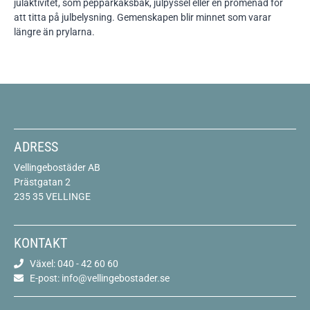
julaktivitet, som pepparkaksbak, julpyssel eller en promenad för
att titta på julbelysning. Gemenskapen blir minnet som varar
längre än prylarna.
ADRESS
Vellingebostäder AB
Prästgatan 2
235 35 VELLINGE
KONTAKT
Växel: 040 - 42 60 60
E-post: info@vellingebostader.se