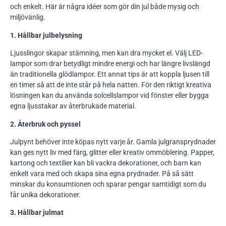
och enkelt. Här är några idéer som gör din jul både mysig och
miljövänlig.
1. Hållbar julbelysning
Ljusslingor skapar stämning, men kan dra mycket el. Välj LED-
lampor som drar betydligt mindre energi och har längre livslängd
än traditionella glödlampor. Ett annat tips är att koppla ljusen till
en timer så att de inte står på hela natten. För den riktigt kreativa
lösningen kan du använda solcellslampor vid fönster eller bygga
egna ljusstakar av återbrukade material.
2. Återbruk och pyssel
Julpynt behöver inte köpas nytt varje år. Gamla julgransprydnader
kan ges nytt liv med färg, glitter eller kreativ ommöblering. Papper,
kartong och textilier kan bli vackra dekorationer, och barn kan
enkelt vara med och skapa sina egna prydnader. På så sätt
minskar du konsumtionen och sparar pengar samtidigt som du
får unika dekorationer.
3. Hållbar julmat