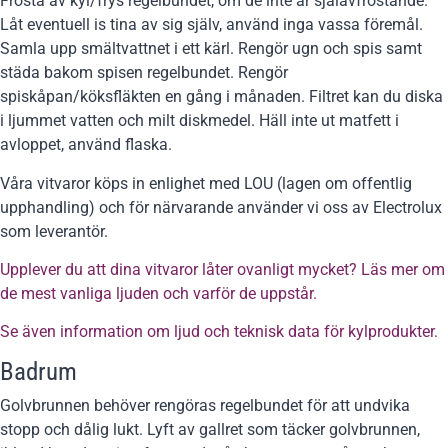
Frosta av kyl/frys regelbundet, om de inte är själavfrostande.
Låt eventuell is tina av sig själv, använd inga vassa föremål.
Samla upp smältvattnet i ett kärl. Rengör ugn och spis samt
städa bakom spisen regelbundet. Rengör
spiskåpan/köksfläkten en gång i månaden. Filtret kan du diska
i ljummet vatten och milt diskmedel. Häll inte ut matfett i
avloppet, använd flaska.
Våra vitvaror köps in enlighet med LOU (lagen om offentlig
upphandling) och för närvarande använder vi oss av Electrolux
som leverantör.
Upplever du att dina vitvaror låter ovanligt mycket? Läs mer om
de mest vanliga ljuden och varför de uppstår.
Se även information om ljud och teknisk data för kylprodukter.
Badrum
Golvbrunnen behöver rengöras regelbundet för att undvika
stopp och dålig lukt. Lyft av gallret som täcker golvbrunnen,