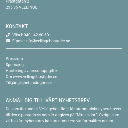
Prästgatan 2
235 35 VELLINGE
KONTAKT
Växel: 040 - 42 60 60
E-post: info@vellingebostader.se
Pressrum
Sponsring
Hantering av personuppgifter
Om www.vellingebostader.se
Tillgänglighetsredogörelse
ANMÄL DIG TILL VÅRT NYHETSBREV
Du som är kund till Vellingebostäder får automatiskt nyhetsbrevet
till den e-postadress som är angiven på ”Mina sidor”. Övriga som
vill ha vårt nyhetsbrev kan prenumerera via formuläret nedan.