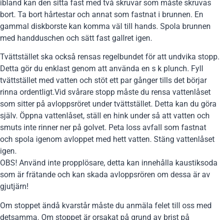
ibland kan den sitta fast med två skruvar som måste skruvas
bort. Ta bort hårtestar och annat som fastnat i brunnen. En
gammal diskborste kan komma väl till hands. Spola brunnen
med handduschen och sätt fast gallret igen.
Tvättstället ska också rensas regelbundet för att undvika stopp.
Detta gör du enklast genom att använda en s k plunch. Fyll
tvättstället med vatten och stöt ett par gånger tills det börjar
rinna ordentligt.Vid svårare stopp måste du rensa vattenlåset
som sitter på avloppsröret under tvättstället. Detta kan du göra
själv. Öppna vattenlåset, ställ en hink under så att vatten och
smuts inte rinner ner på golvet. Peta loss avfall som fastnat
och spola igenom avloppet med hett vatten. Stäng vattenlåset
igen.
OBS! Använd inte propplösare, detta kan innehålla kaustiksoda
som är frätande och kan skada avloppsrören om dessa är av
gjutjärn!
Om stoppet ändå kvarstår måste du anmäla felet till oss med
detsamma. Om stoppet är orsakat på grund av brist på