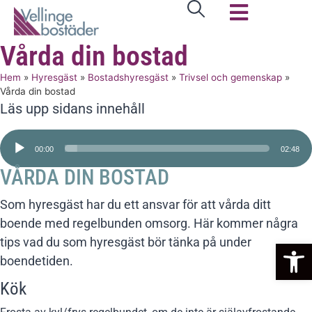
Vårda din bostad
Hem
»
Hyresgäst
»
Bostadshyresgäst
»
Trivsel och gemenskap
»
Vårda din bostad
Läs upp sidans innehåll
Ljudspelare
00:00
02:48
VÅRDA DIN BOSTAD
Som hyresgäst har du ett ansvar för att vårda ditt
boende med regelbunden omsorg. Här kommer några
tips vad du som hyresgäst bör tänka på under
Op
boendetiden.
Kök