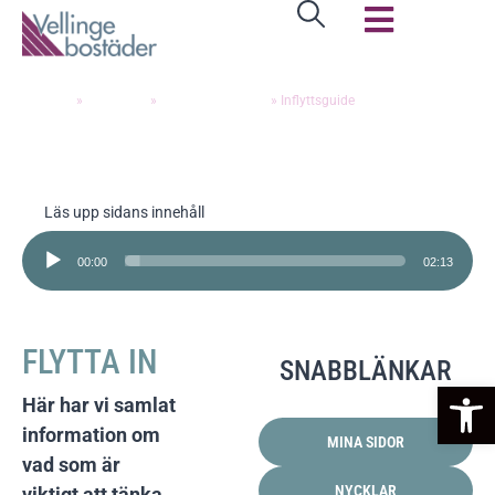
INFLYTTSGUIDE
Hem
»
Hyresgäst
»
Bostadshyresgäst
»
Inflyttsguide
Läs upp sidans innehåll
Ljudspelare
00:00
02:13
FLYTTA IN
SNABBLÄNKAR
Op
Här har vi samlat
information om
MINA SIDOR
vad som är
NYCKLAR
viktigt att tänka