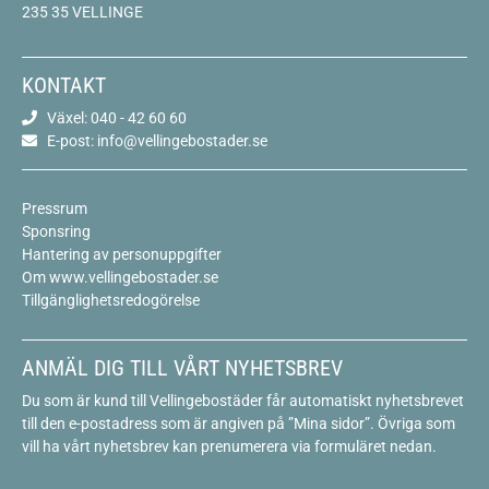
235 35 VELLINGE
KONTAKT
Växel: 040 - 42 60 60
E-post: info@vellingebostader.se
Pressrum
Sponsring
Hantering av personuppgifter
Om www.vellingebostader.se
Tillgänglighetsredogörelse
ANMÄL DIG TILL VÅRT NYHETSBREV
Du som är kund till Vellingebostäder får automatiskt nyhetsbrevet
till den e-postadress som är angiven på ”Mina sidor”. Övriga som
vill ha vårt nyhetsbrev kan prenumerera via formuläret nedan.